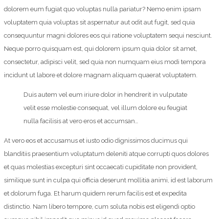
dolorem eum fugiat quo voluptas nulla pariatur? Nemo enim ipsam
voluptatem quia voluptas sit aspernatur aut odit aut fugit, sed quia
consequuntur magni dolores eos qui ratione voluptatem sequi nesciunt.
Neque porro quisquam est, qui dolorem ipsum quia dolor sit amet,
consectetur, adipisci velit, sed quia non numquam eius modi tempora
incidunt ut labore et dolore magnam aliquam quaerat voluptatem.
Duis autem vel eum iriure dolor in hendrerit in vulputate
velit esse molestie consequat, vel illum dolore eu feugiat
nulla facilisis at vero eros et accumsan…
At vero eos et accusamus et iusto odio dignissimos ducimus qui
blanditiis praesentium voluptatum deleniti atque corrupti quos dolores
et quas molestias excepturi sint occaecati cupiditate non provident,
similique sunt in culpa qui officia deserunt mollitia animi, id est laborum
et dolorum fuga. Et harum quidem rerum facilis est et expedita
distinctio. Nam libero tempore, cum soluta nobis est eligendi optio