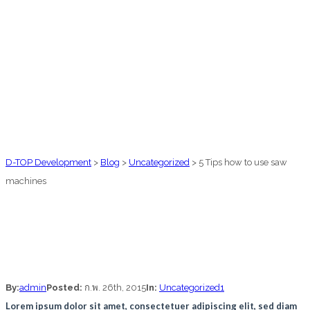
D-TOP Development
>
Blog
>
Uncategorized
>
5 Tips how to use saw
machines
By:
admin
Posted:
ก.พ. 26th, 2015
In:
Uncategorized
1
Lorem ipsum dolor sit amet, consectetuer adipiscing elit, sed diam