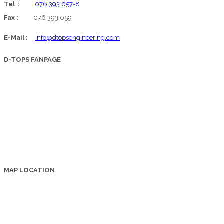
Tel :
076 393 057-8
Fax :
076 393 059
E-Mail :
info@dtopsengineering.com
D-TOPS FANPAGE
MAP LOCATION