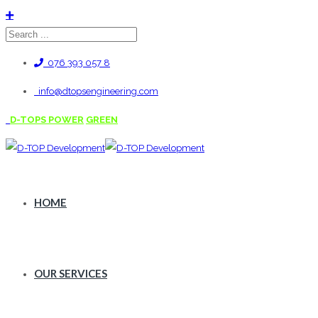
076 393 057 8
info@dtopsengineering.com
D-TOPS POWER
GREEN
HOME
OUR SERVICES