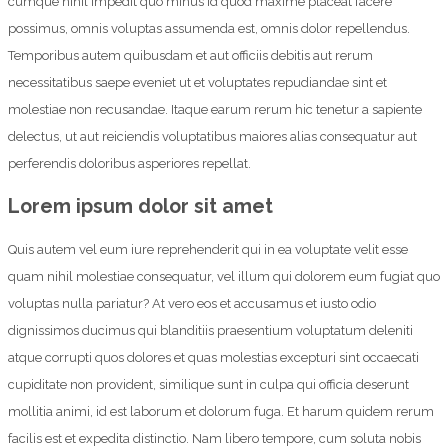
cumque nihil impedit quo minus id quod maxime placeat facere
possimus, omnis voluptas assumenda est, omnis dolor repellendus.
Temporibus autem quibusdam et aut officiis debitis aut rerum
necessitatibus saepe eveniet ut et voluptates repudiandae sint et
molestiae non recusandae. Itaque earum rerum hic tenetur a sapiente
delectus, ut aut reiciendis voluptatibus maiores alias consequatur aut
perferendis doloribus asperiores repellat.
Lorem ipsum dolor sit amet
Quis autem vel eum iure reprehenderit qui in ea voluptate velit esse
quam nihil molestiae consequatur, vel illum qui dolorem eum fugiat quo
voluptas nulla pariatur? At vero eos et accusamus et iusto odio
dignissimos ducimus qui blanditiis praesentium voluptatum deleniti
atque corrupti quos dolores et quas molestias excepturi sint occaecati
cupiditate non provident, similique sunt in culpa qui officia deserunt
mollitia animi, id est laborum et dolorum fuga. Et harum quidem rerum
facilis est et expedita distinctio. Nam libero tempore, cum soluta nobis