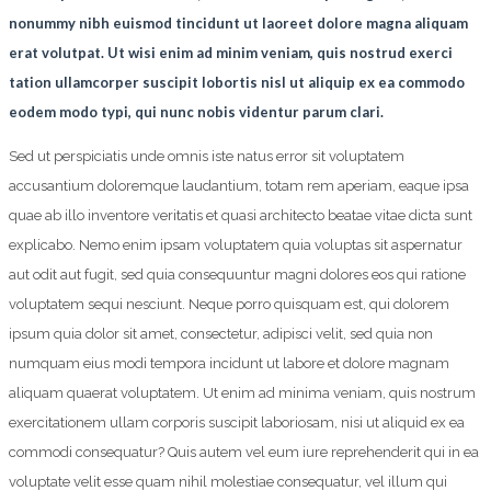
nonummy nibh euismod tincidunt ut laoreet dolore magna aliquam
erat volutpat. Ut wisi enim ad minim veniam, quis nostrud exerci
tation ullamcorper suscipit lobortis nisl ut aliquip ex ea commodo
eodem modo typi, qui nunc nobis videntur parum clari.
Sed ut perspiciatis unde omnis iste natus error sit voluptatem
accusantium doloremque laudantium, totam rem aperiam, eaque ipsa
quae ab illo inventore veritatis et quasi architecto beatae vitae dicta sunt
explicabo. Nemo enim ipsam voluptatem quia voluptas sit aspernatur
aut odit aut fugit, sed quia consequuntur magni dolores eos qui ratione
voluptatem sequi nesciunt. Neque porro quisquam est, qui dolorem
ipsum quia dolor sit amet, consectetur, adipisci velit, sed quia non
numquam eius modi tempora incidunt ut labore et dolore magnam
aliquam quaerat voluptatem. Ut enim ad minima veniam, quis nostrum
exercitationem ullam corporis suscipit laboriosam, nisi ut aliquid ex ea
commodi consequatur? Quis autem vel eum iure reprehenderit qui in ea
voluptate velit esse quam nihil molestiae consequatur, vel illum qui