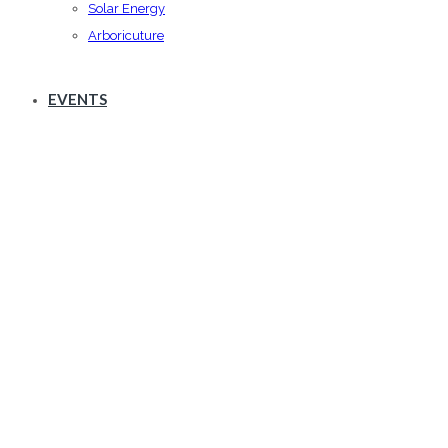
Solar Energy
Arboricuture
EVENTS
5 Tips how to use saw
machines