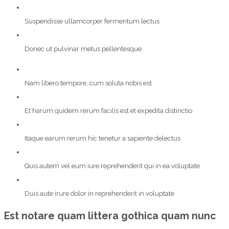
Suspendisse ullamcorper fermentum lectus
Donec ut pulvinar metus pellentesque
Nam libero tempore, cum soluta nobis est
Et harum quidem rerum facilis est et expedita distinctio
Itaque earum rerum hic tenetur a sapiente delectus
Quis autem vel eum iure reprehenderit qui in ea voluptate
Duis aute irure dolor in reprehenderit in voluptate
Est notare quam littera gothica quam nunc