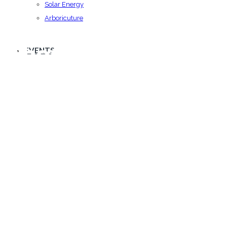
Solar Energy
Arboricuture
About Us
EVENTS
We offer commitment at all levels of
building project