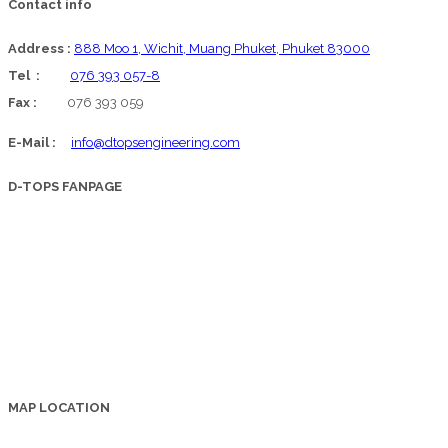
Contact info
Address :
888 Moo 1, Wichit, Muang Phuket, Phuket 83000
Tel :
076 393 057-8
Fax :
076 393 059
E-Mail :
info@dtopsengineering.com
D-TOPS FANPAGE
MAP LOCATION