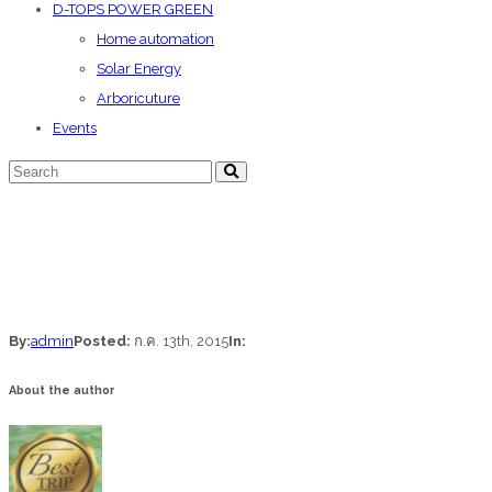
D-TOPS POWER GREEN
Home automation
Solar Energy
Arboricuture
Events
By:
admin
Posted:
ก.ค. 13th, 2015
In:
About the author