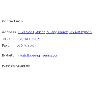
Contact info
Address :
888 Moo 1, Wichit, Muang Phuket, Phuket 83000
Tel :
076 393 057-8
Fax :
076 393 059
E-Mail :
info@dtopsengineering.com
D-TOPS FANPAGE