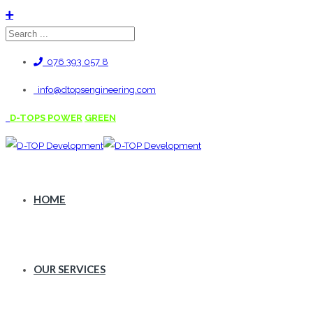
076 393 057 8
info@dtopsengineering.com
D-TOPS POWER
GREEN
HOME
OUR SERVICES