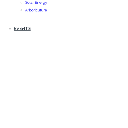
Solar Energy
Arboricuture
Small – With Right Sidebar
EVENTS