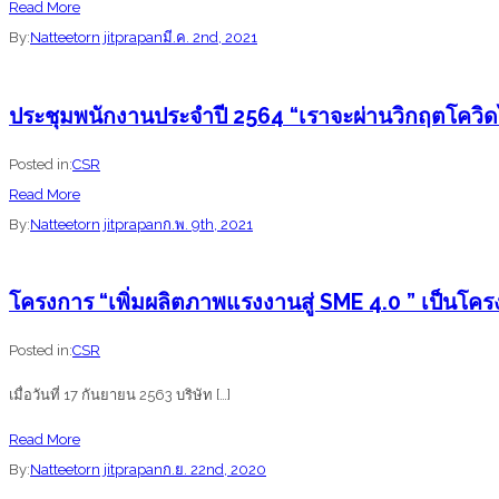
about
Read More
บริษัท
By:
Natteetorn jitprapan
มี.ค. 2nd, 2021
ดี-
ท็อปส์
ประชุมพนักงานประจำปี 2564 “เราจะผ่านวิกฤตโควิด
เอ็น
จิ
Posted in:
CSR
เนีย
about
Read More
ริ่ง
ประชุม
By:
Natteetorn jitprapan
ก.พ. 9th, 2021
แอนด์
พนักงาน
ซัพพลาย
ประจำ
โครงการ “เพิ่มผลิตภาพแรงงานสู่ SME 4.0 ” เป็นโ
จำกัด
ปี
ได้
2564
Posted in:
CSR
จัด
“เรา
เมื่อวันที่ 17 กันยายน 2563 บริษัท […]
กิจกรรม
จะ
เพื่อ
ผ่าน
about
Read More
ส่ง
วิกฤต
โครงการ
By:
Natteetorn jitprapan
ก.ย. 22nd, 2020
เสริม
โค
“เพิ่ม