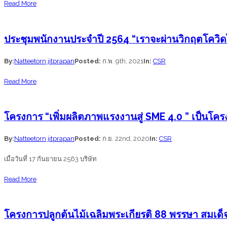
about
Read More
บริษัท
ดี-
ประชุมพนักงานประจำปี 2564 “เราจะผ่านวิกฤตโควิด
ท็อปส์
เอ็น
By:
Natteetorn jitprapan
Posted:
ก.พ. 9th, 2021
In:
CSR
จิ
about
Read More
เนีย
ประชุม
ริ่ง
พนักงาน
แอนด์
โครงการ “เพิ่มผลิตภาพแรงงานสู่ SME 4.0 ” เป็นโ
ประจำ
ซัพพลาย
ปี
By:
Natteetorn jitprapan
Posted:
ก.ย. 22nd, 2020
In:
CSR
จำกัด
2564
ได้
เมื่อวันที่ 17 กันยายน 2563 บริษัท
“เรา
จัด
จะ
about
Read More
กิจกรรม
ผ่าน
โครงการ
เพื่อ
วิกฤต
“เพิ่ม
ส่ง
โครงการปลูกต้นไม้เฉลิมพระเกียรติ 88 พรรษา สมเด็จ
โค
ผลิต
เสริม