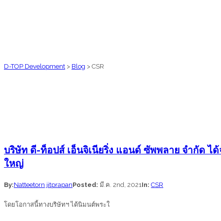
D-TOP Development
>
Blog
>
CSR
บริษัท ดี-ท็อปส์ เอ็นจิเนียริ่ง แอนด์ ซัพพลาย จำก
ใหญ่
By:
Natteetorn jitprapan
Posted:
มี.ค. 2nd, 2021
In:
CSR
โดยโอกาสนี้ทางบริษัทฯ ได้นิมนต์พระใ