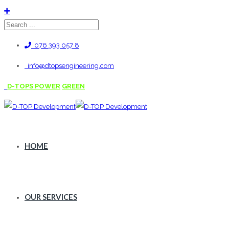
076 393 057 8
info@dtopsengineering.com
D-TOPS POWER
GREEN
HOME
OUR SERVICES