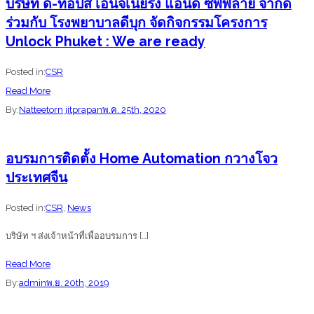
ยา
บริษัท ดี-ท็อปส์ เอ็นจิเนียริ่ง แอนด์ ซัพพลาย จำกัด
พัฒนา
เฉลิมพระเกียรติ
เกาะ
ร่วมกับ โรงพยาบาลดีบุก จัดกิจกรรมโครงการ
ฝีมือ
88
นาคา
Unlock Phuket : We are ready
แรงงาน
พรรษา
ใหญ่
สมเด็จ
Posted in:
CSR
พระนาง
about
Read More
เจ้า
บริษัท
By:
Natteetorn jitprapan
พ.ค. 25th, 2020
สิ
ดี-
ริกิ
ท็อปส์
อบรมการติดตั้ง Home Automation กวางโจว
ติ์
เอ็น
ประเทศจีน
พระบรม
จิ
ราชินีนาถ
เนีย
Posted in:
CSR
,
News
พระ
ริ่ง
บริษัท ฯ ส่งเจ้าหน้าที่เพื่ออบรมการ […]
ราช
แอนด์
ชนนี
ซัพพลาย
about
Read More
พันปี
จำกัด
อบรม
By:
admin
พ.ย. 20th, 2019
หลวง
ร่วม
การ