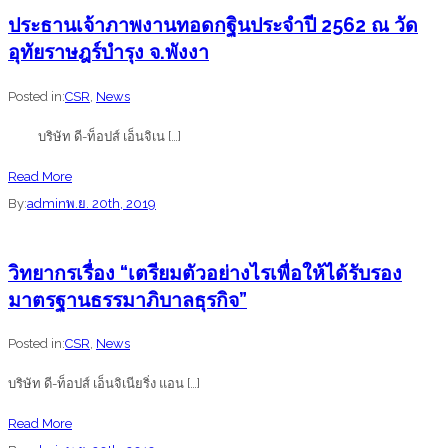
กับ
ติด
ประธานเจ้าภาพงานทอดกฐินประจำปี 2562 ณ วัด
โรง
ตั้ง
อุทัยราษฎร์บำรุง จ.พังงา
พยาบาล
Home
ดีบุก
Automation
Posted in:
CSR
,
News
จัด
กวาง
บริษัท ดี-ท็อปส์ เอ็นจิเน […]
กิจกรรม
โจว
โครงการ
ประเทศ
about
Read More
Unlock
จีน
ประธาน
By:
admin
พ.ย. 20th, 2019
Phuket
เจ้า
:
ภาพ
วิทยากรเรื่อง “เตรียมตัวอย่างไรเพื่อให้ได้รับรอง
We
งาน
มาตรฐานธรรมาภิบาลธุรกิจ”
are
ทอด
ready
กฐิน
Posted in:
CSR
,
News
ประจำ
บริษัท ดี-ท็อปส์ เอ็นจิเนียริ่ง แอน […]
ปี
2562
about
Read More
ณ