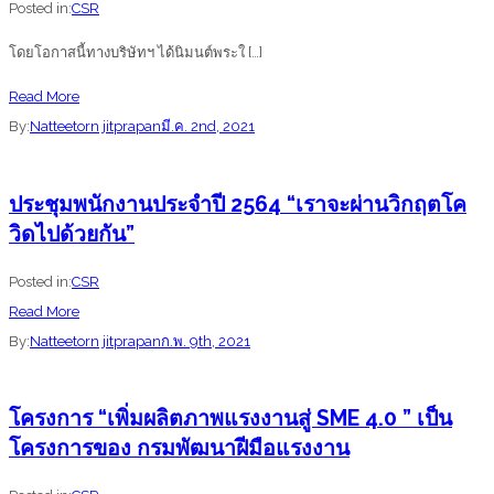
Posted in:
CSR
โดยโอกาสนี้ทางบริษัทฯ ได้นิมนต์พระใ […]
about
Read More
บริษัท
By:
Natteetorn jitprapan
มี.ค. 2nd, 2021
ดี-
ท็อปส์
ประชุมพนักงานประจำปี 2564 “เราจะผ่านวิกฤตโค
เอ็น
วิดไปด้วยกัน”
จิ
เนีย
Posted in:
CSR
ริ่ง
about
Read More
แอนด์
ประชุม
By:
Natteetorn jitprapan
ก.พ. 9th, 2021
ซัพพลาย
พนักงาน
จำกัด
ประจำ
โครงการ “เพิ่มผลิตภาพแรงงานสู่ SME 4.0 ” เป็น
ได้
ปี
โครงการของ กรมพัฒนาฝีมือแรงงาน
จัด
2564
กิจกรรม
“เรา