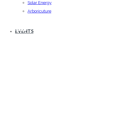
Solar Energy
Arboricuture
Small – With Left Sidebar
EVENTS