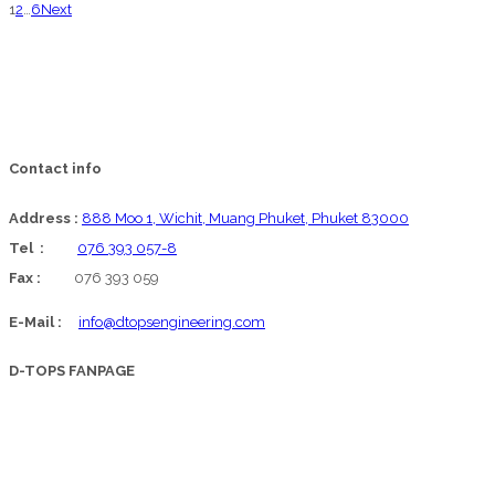
เชิดชู
1
2
…
6
Next
เกียรติ
รับ
มาตรฐาน
ธร
รมาภิ
Contact info
บาล
2562
Address :
888 Moo 1, Wichit, Muang Phuket, Phuket 83000
Tel :
076 393 057-8
Fax :
076 393 059
E-Mail :
info@dtopsengineering.com
D-TOPS FANPAGE