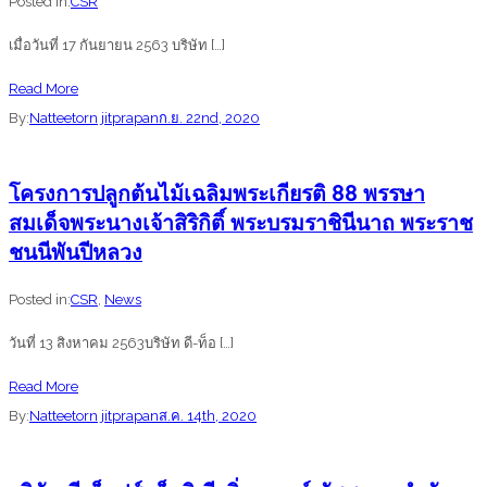
Posted in:
CSR
เพื่อ
จะ
เมื่อวันที่ 17 กันยายน 2563 บริษัท […]
ส่ง
ผ่าน
เสริม
วิกฤต
about
Read More
ความ
โค
โครงการ
By:
Natteetorn jitprapan
ก.ย. 22nd, 2020
สัมพันธ์
วิด
“เพิ่ม
และ
ไป
ผลิต
โครงการปลูกต้นไม้เฉลิมพระเกียรติ 88 พรรษา
ความ
ด้วย
ภาพ
สมเด็จพระนางเจ้าสิริกิติ์ พระบรมราชินีนาถ พระราช
สามัคคี
กัน”
แรงงาน
ชนนีพันปีหลวง
ของ
สู่
ผู้
SME
Posted in:
CSR
,
News
บริหาร
4.0
และ
วันที่ 13 สิงหาคม 2563บริษัท ดี-ท็อ […]
”
พนักงาน
เป็น
about
Read More
ณ
โครงการ
โครงการ
By:
Natteetorn jitprapan
ส.ค. 14th, 2020
หาด
ของ
ปลูก
พัน
กรม
ต้นไม้