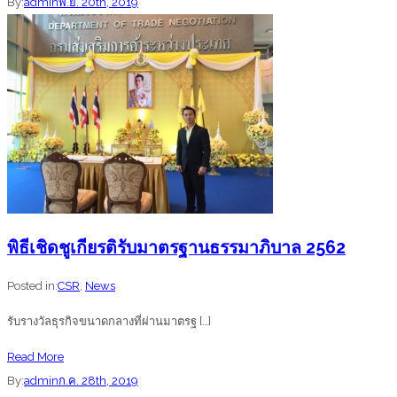
วิทยากร
By:
admin
พ.ย. 20th, 2019
วัด
เรื่อง
อุทัย
“เตรียม
ราษฎร์
ตัวอย่าง
บำรุง
ไร
จ.พังงา
เพื่อ
ให้
ได้
รับรอง
มาตรฐาน
ธร
พิธีเชิดชูเกียรติรับมาตรฐานธรรมาภิบาล 2562
รมาภิ
Posted in:
CSR
,
News
บาล
ธุรกิจ”
รับรางวัลธุรกิจขนาดกลางที่ผ่านมาตรฐ […]
about
Read More
พิธี
By:
admin
ก.ค. 28th, 2019