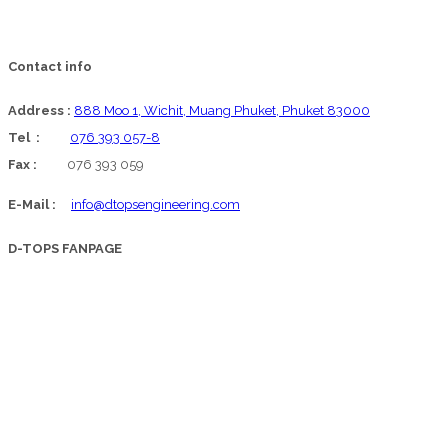
Contact info
Address :
888 Moo 1, Wichit, Muang Phuket, Phuket 83000
Tel :
076 393 057-8
Fax :
076 393 059
E-Mail :
info@dtopsengineering.com
D-TOPS FANPAGE