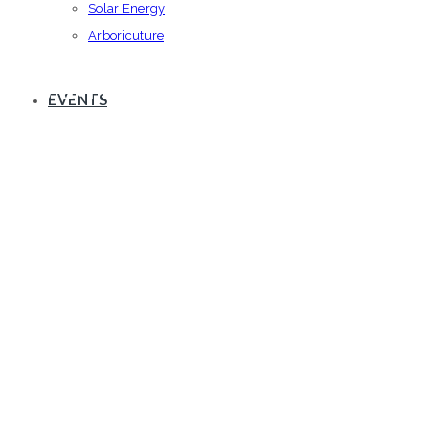
Solar Energy
Arboricuture
TEAM BUILDING 2561
EVENTS