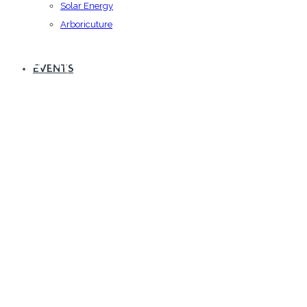
Solar Energy
Arboricuture
วิทยากรเรื่อง “เตรียมตัวอย่างไร
EVENTS
เพื่อให้ได้รับรองมาตรฐานธร
รมาภิบาลธุรกิจ”