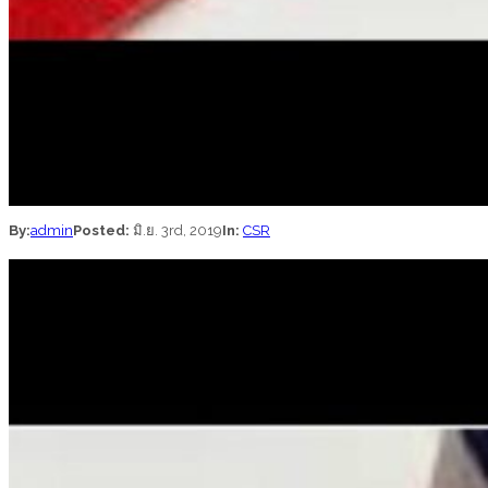
By:
admin
Posted:
มิ.ย. 3rd, 2019
In:
CSR