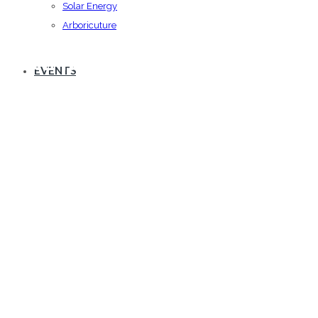
Solar Energy
Arboricuture
ประธานจัดงาน เทคนิคภูเก็ตมินิ
EVENTS
มาธอน ครั้งที่ 1 (2558)