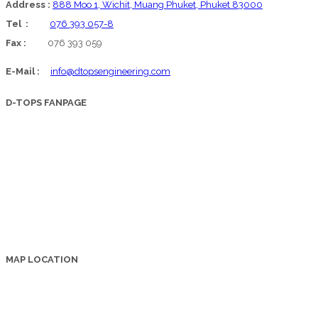
Address :
888 Moo 1, Wichit, Muang Phuket, Phuket 83000
Tel :
076 393 057-8
Fax :
076 393 059
E-Mail :
info@dtopsengineering.com
D-TOPS FANPAGE
MAP LOCATION