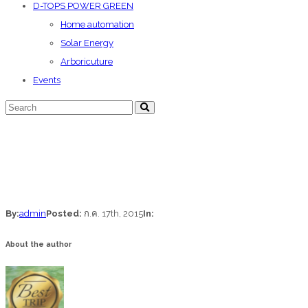
D-TOPS POWER GREEN
Home automation
Solar Energy
Arboricuture
Events
By:
admin
Posted:
ก.ค. 17th, 2015
In:
About the author