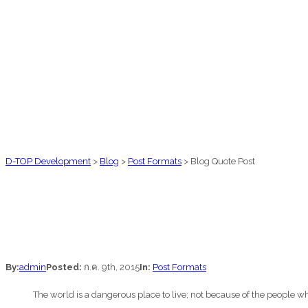
D-TOP Development
>
Blog
>
Post Formats
>
Blog Quote Post
By:
admin
Posted:
ก.ค. 9th, 2015
In:
Post Formats
The world is a dangerous place to live; not because of the people wh