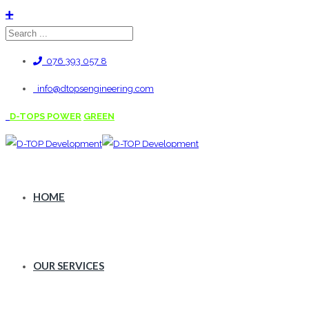
076 393 057 8
info@dtopsengineering.com
D-TOPS POWER
GREEN
HOME
OUR SERVICES