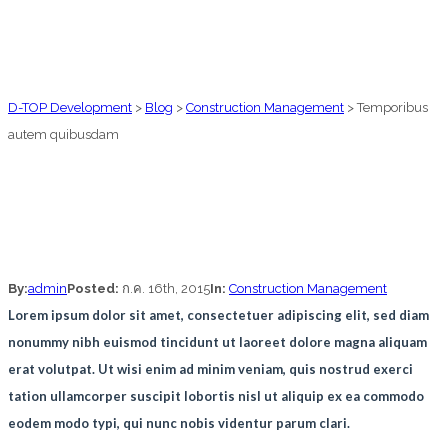
D-TOP Development
>
Blog
>
Construction Management
>
Temporibus
autem quibusdam
By:
admin
Posted:
ก.ค. 16th, 2015
In:
Construction Management
Lorem ipsum dolor sit amet, consectetuer adipiscing elit, sed diam
nonummy nibh euismod tincidunt ut laoreet dolore magna aliquam
erat volutpat. Ut wisi enim ad minim veniam, quis nostrud exerci
tation ullamcorper suscipit lobortis nisl ut aliquip ex ea commodo
eodem modo typi, qui nunc nobis videntur parum clari.