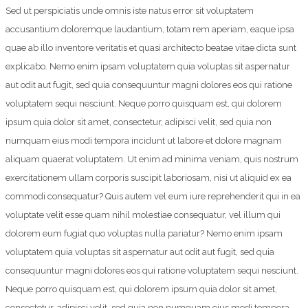
Sed ut perspiciatis unde omnis iste natus error sit voluptatem
accusantium doloremque laudantium, totam rem aperiam, eaque ipsa
quae ab illo inventore veritatis et quasi architecto beatae vitae dicta sunt
explicabo. Nemo enim ipsam voluptatem quia voluptas sit aspernatur
aut odit aut fugit, sed quia consequuntur magni dolores eos qui ratione
voluptatem sequi nesciunt. Neque porro quisquam est, qui dolorem
ipsum quia dolor sit amet, consectetur, adipisci velit, sed quia non
numquam eius modi tempora incidunt ut labore et dolore magnam
aliquam quaerat voluptatem. Ut enim ad minima veniam, quis nostrum
exercitationem ullam corporis suscipit laboriosam, nisi ut aliquid ex ea
commodi consequatur? Quis autem vel eum iure reprehenderit qui in ea
voluptate velit esse quam nihil molestiae consequatur, vel illum qui
dolorem eum fugiat quo voluptas nulla pariatur? Nemo enim ipsam
voluptatem quia voluptas sit aspernatur aut odit aut fugit, sed quia
consequuntur magni dolores eos qui ratione voluptatem sequi nesciunt.
Neque porro quisquam est, qui dolorem ipsum quia dolor sit amet,
consectetur, adipisci velit, sed quia non numquam eius modi tempora