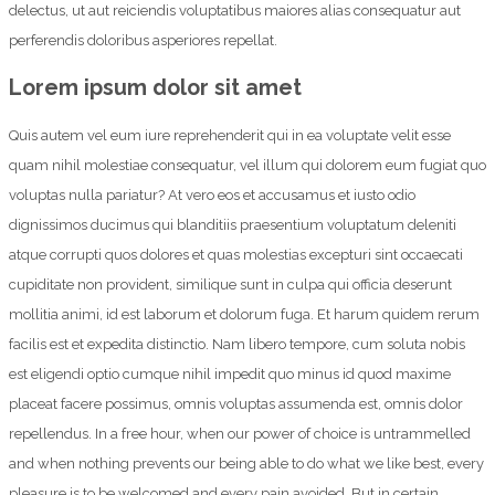
delectus, ut aut reiciendis voluptatibus maiores alias consequatur aut
perferendis doloribus asperiores repellat.
Lorem ipsum dolor sit amet
Quis autem vel eum iure reprehenderit qui in ea voluptate velit esse
quam nihil molestiae consequatur, vel illum qui dolorem eum fugiat quo
voluptas nulla pariatur? At vero eos et accusamus et iusto odio
dignissimos ducimus qui blanditiis praesentium voluptatum deleniti
atque corrupti quos dolores et quas molestias excepturi sint occaecati
cupiditate non provident, similique sunt in culpa qui officia deserunt
mollitia animi, id est laborum et dolorum fuga. Et harum quidem rerum
facilis est et expedita distinctio. Nam libero tempore, cum soluta nobis
est eligendi optio cumque nihil impedit quo minus id quod maxime
placeat facere possimus, omnis voluptas assumenda est, omnis dolor
repellendus. In a free hour, when our power of choice is untrammelled
and when nothing prevents our being able to do what we like best, every
pleasure is to be welcomed and every pain avoided. But in certain