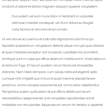
incidunt ut labore et dolore magnam aliquam quaerat voluptatem.
Duis autem vel eum iriure dolor in hendrerit in vulputate
velit esse molestie consequat, vel illum dolore eu feugiat
nulla facilisis at vero eros et accumsan…
At vero eos et accusamus et iusto odio dignissimos ducimus qui
blanditiis praesentium voluptatum deleniti atque corrupti quos dolores
et quas molestias excepturi sint occaecati cupiditate non provident,
similique sunt in culpa qui officia deserunt mollitia animi, id est laborum
et dolorum fuga. Et harum quidem rerum facilis est et expedita
distinctio. Nam libero tempore, cum soluta nobis est eligendi optio
cumque nihil impedit quo minus id quod maxime placeat facere
possimus, omnis voluptas assumenda est, omnis dolor repellendus.
Temporibus autem quibusdam et aut officiis debitis aut rerum
necessitatibus saepe eveniet ut et voluptates repudiandae sint et
molestiae non recusandae. Itaque earum rerum hic tenetur a sapiente