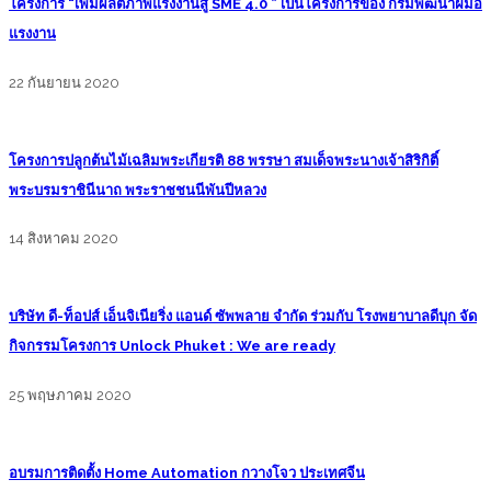
โครงการ “เพิ่มผลิตภาพแรงงานสู่ SME 4.0 ” เป็นโครงการของ กรมพัฒนาฝีมือ
แรงงาน
22 กันยายน 2020
โครงการปลูกต้นไม้เฉลิมพระเกียรติ 88 พรรษา สมเด็จพระนางเจ้าสิริกิติ์
พระบรมราชินีนาถ พระราชชนนีพันปีหลวง
14 สิงหาคม 2020
บริษัท ดี-ท็อปส์ เอ็นจิเนียริ่ง แอนด์ ซัพพลาย จำกัด ร่วมกับ โรงพยาบาลดีบุก จัด
กิจกรรมโครงการ Unlock Phuket : We are ready
25 พฤษภาคม 2020
อบรมการติดตั้ง Home Automation กวางโจว ประเทศจีน