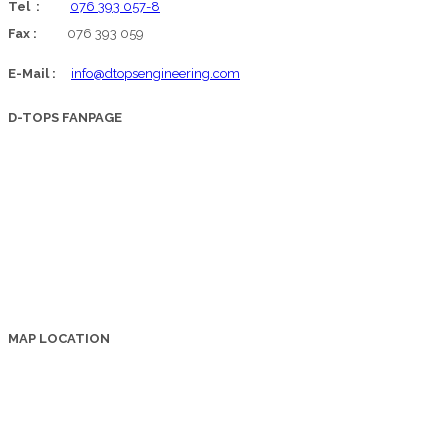
Tel :
076 393 057-8
Fax :
076 393 059
E-Mail :
info@dtopsengineering.com
D-TOPS FANPAGE
MAP LOCATION