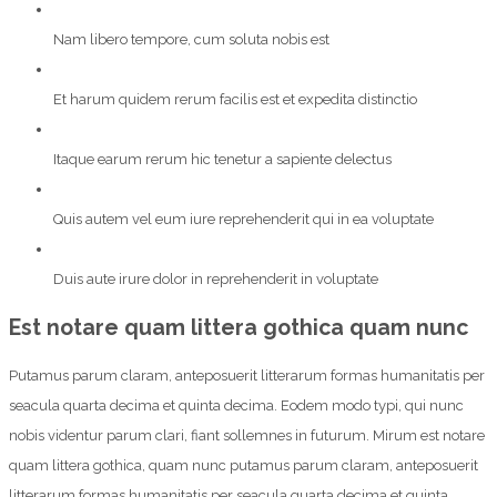
Nam libero tempore, cum soluta nobis est
Et harum quidem rerum facilis est et expedita distinctio
Itaque earum rerum hic tenetur a sapiente delectus
Quis autem vel eum iure reprehenderit qui in ea voluptate
Duis aute irure dolor in reprehenderit in voluptate
Est notare quam littera gothica quam nunc
Putamus parum claram, anteposuerit litterarum formas humanitatis per
seacula quarta decima et quinta decima. Eodem modo typi, qui nunc
nobis videntur parum clari, fiant sollemnes in futurum. Mirum est notare
quam littera gothica, quam nunc putamus parum claram, anteposuerit
litterarum formas humanitatis per seacula quarta decima et quinta